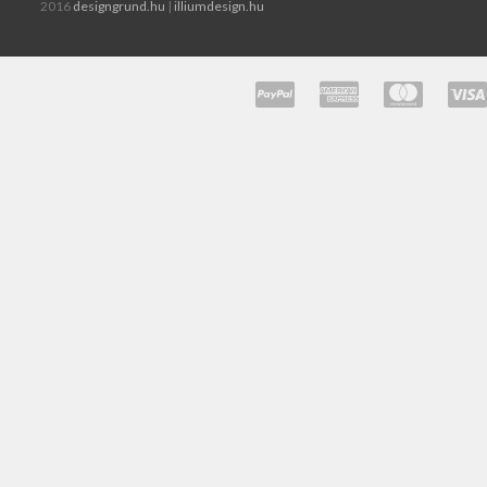
2016
designgrund.hu
|
illiumdesign.hu