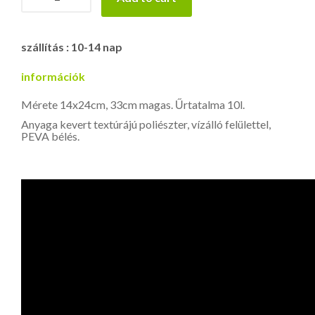
NATION
TakeoKopu
10
szállítás : 10-14 nap
quantity
információk
Mérete 14x24cm, 33cm magas. Űrtatalma 10l.
Anyaga kevert textúrájú poliészter, vízálló felülettel,
PEVA bélés.