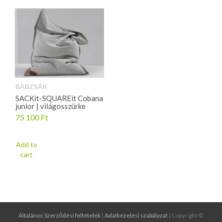
BABZSÁK
SACKit-SQUAREit Cobana
junior | világosszürke
75 100
Ft
Add to
cart
Általános Szerződési feltételek
|
Adatkezelési szabályzat
| Copyright ©