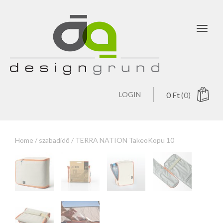
Toggl
navig
LOGIN
0
Ft
(0)
Home
/
szabadidő
/ TERRA NATION TakeoKopu 10