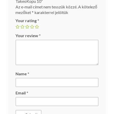
TakeoKopu 10”
Az e-mail címet nem tesszük közzé.
A kötelező
mezőket
*
karakterrel jelöltük
Your rating
*
Your review
*
Name
*
Email
*