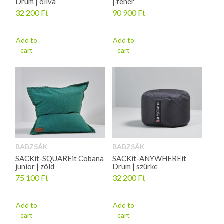
Drum | oliva
| fehér
32 200
Ft
90 900
Ft
Add to
Add to
cart
cart
BABZSÁK
BABZSÁK
SACKit-SQUAREit Cobana
SACKit-ANYWHEREit
junior | zöld
Drum | szürke
75 100
Ft
32 200
Ft
Add to
Add to
cart
cart