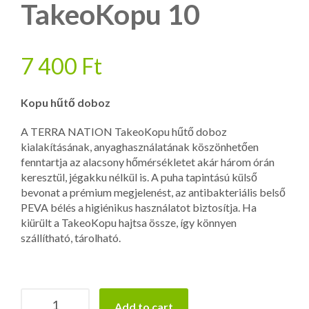
TakeoKopu 10
7 400
Ft
Kopu hűtő doboz
A TERRA NATION TakeoKopu hűtő doboz
kialakításának, anyaghasználatának köszönhetően
fenntartja az alacsony hőmérsékletet akár három órán
keresztül, jégakku nélkül is. A puha tapintású külső
bevonat a prémium megjelenést, az antibakteriális belső
PEVA bélés a higiénikus használatot biztosítja. Ha
kiürült a TakeoKopu hajtsa össze, így könnyen
szállítható, tárolható.
TERRA
Add to cart