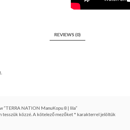
REVIEWS (0)
.
view “TERRA NATION ManuKopu 8 | lila”
m tesszük közzé.
A kötelező mezőket
*
karakterrel jelöltük