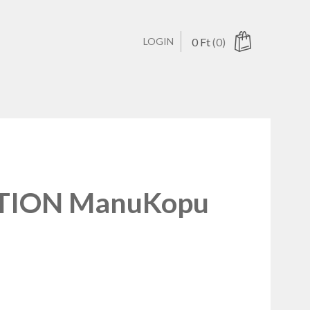
LOGIN
0
Ft
(0)
ucts in the cart.
TION ManuKopu