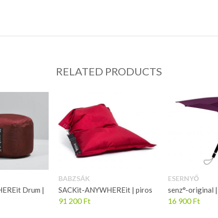
RELATED PRODUCTS
BABZSÁK
ESERNYŐ
EREit Drum |
SACKit-ANYWHEREit | piros
senz°-original | 
91 200
Ft
16 900
Ft