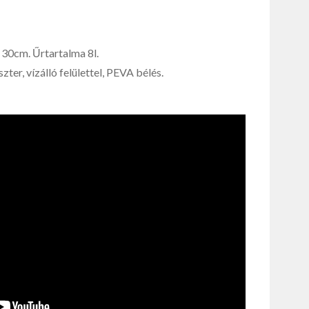
0cm. Űrtartalma 8l.
zter, vízálló felülettel, PEVA bélés.