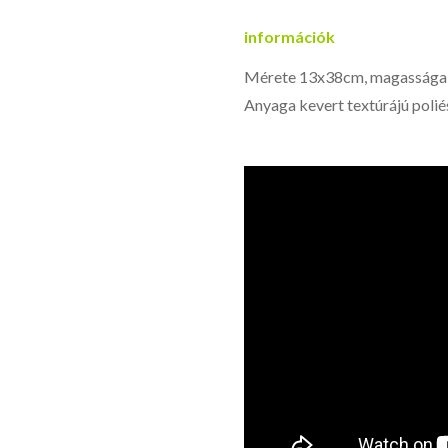
információk
Mérete 13x38cm, magassága 3
Anyaga kevert textúrájú poliés