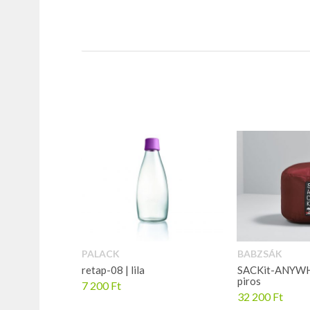
PALACK
BABZSÁK
retap-08 | lila
SACKit-ANYWH
piros
7 200
Ft
32 200
Ft