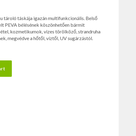
oló táskája igazán multifunkcionális. Belső
getelt PEVA bélésének köszönhetően bármit
, étel, kozmetikumok, vizes törölköző, strandruha
k, megvédve a hőtől, víztől, UV sugárzástól.
art