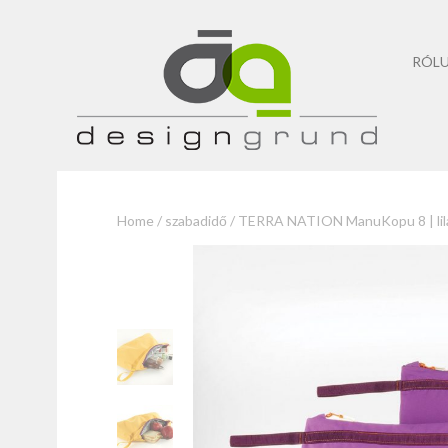
RÓL
Home
/
szabadidő
/ TERRA NATION ManuKopu 8 | lil