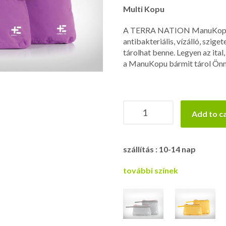
Multi Kopu
A TERRA NATION ManuKopu tár
antibakteriális, vízálló, szi
tárolhat benne. Legyen az ital
a ManuKopu bármit tárol Önne
TERRA
Add to c
NATION
ManuKopu
8
szállítás : 10-14 nap
|
lila
további színek
quantity