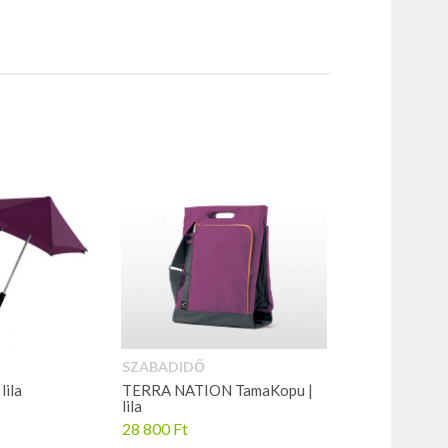
SZABADIDŐ
lila
TERRA NATION TamaKopu |
lila
28 800
Ft