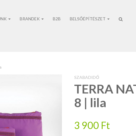
UNK
BRANDEK
B2B
BELSŐÉPÍTÉSZET
No prod
a
SZABADIDŐ
TERRA NA
8 | lila
3 900
Ft