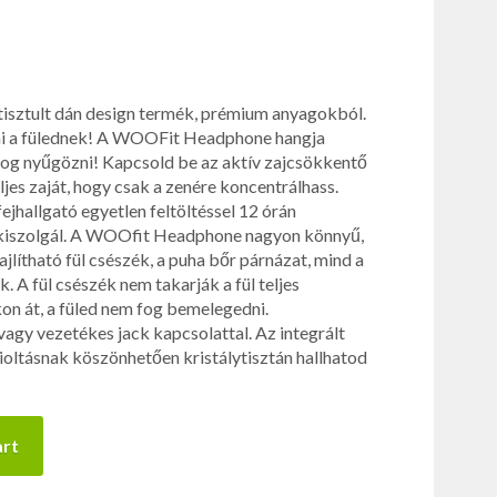
sztult dán design termék, prémium anyagokból.
ni a fülednek! A WOOFit Headphone hangja
le fog nyűgözni! Kapcsold be az aktív zajcsökkentő
eljes zaját, hogy csak a zenére koncentrálhass.
ejhallgató egyetlen feltöltéssel 12 órán
 kiszolgál. A WOOfit Headphone nagyon könnyű,
hajlítható fül csészék, a puha bőr párnázat, mind a
. A fül csészék nem takarják a fül teljes
kon át, a füled nem fog bemelegedni.
vagy vezetékes jack kapcsolattal. Az integrált
ioltásnak köszönhetően kristálytisztán hallhatod
art