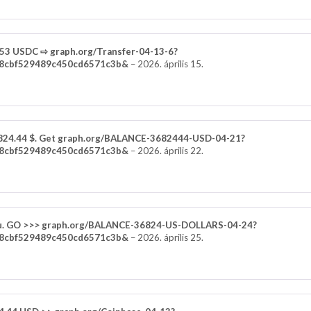
.53 USDC ⇨ graph.org/Transfer-04-13-6?
8cbf529489c450cd6571c3b&
–
2026. április 15.
6,824.44 $. Get graph.org/BALANCE-3682444-USD-04-21?
8cbf529489c450cd6571c3b&
–
2026. április 22.
ou. GO >>> graph.org/BALANCE-36824-US-DOLLARS-04-24?
8cbf529489c450cd6571c3b&
–
2026. április 25.