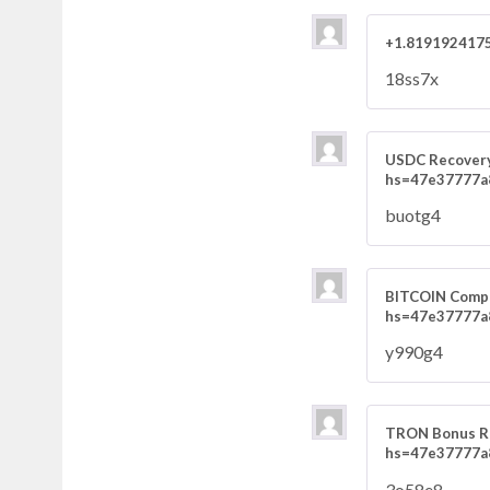
+1.8191924175
18ss7x
USDC Recovery
hs=47e37777a
buotg4
BITCOIN Compe
hs=47e37777a
y990g4
TRON Bonus Re
hs=47e37777a
3o58e8