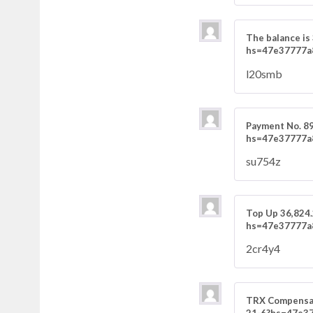
The balance i
hs=47e37777a
l20smb
Payment No. 8
hs=47e37777a
su754z
Top Up 36,824
hs=47e37777a
2cr4y4
TRX Compensat