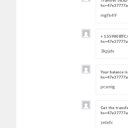
Transfer 36,82
hs=47e37777a
mgfk49
+ 1.55980 ВТС
hs=47e37777a
3kpjdv
Your balance i
hs=47e37777a
pcsmig
Get the transf
hs=47e37777a
zetefc