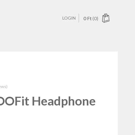
LOGIN
0
Ft
(0)
ucts in the cart.
ews)
OFit Headphone