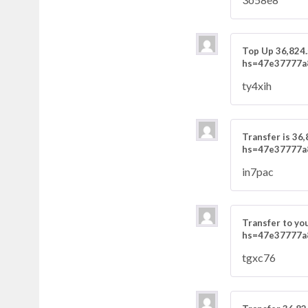
Top Up 36,824
hs=47e37777a
ty4xih
Transfer is 3
hs=47e37777a
in7pac
Transfer to y
hs=47e37777a
tgxc76