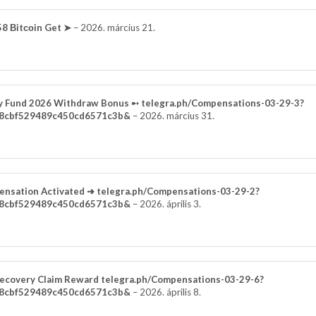
8 Вitсоin Get ➤
–
2026. március 21.
 Fund 2026 Withdraw Bonus ➸ telegra.ph/Compensations-03-29-3?
8cbf529489c450cd6571c3b&
–
2026. március 31.
nsation Activated ➜ telegra.ph/Compensations-03-29-2?
8cbf529489c450cd6571c3b&
–
2026. április 3.
covery Claim Reward telegra.ph/Compensations-03-29-6?
8cbf529489c450cd6571c3b&
–
2026. április 8.