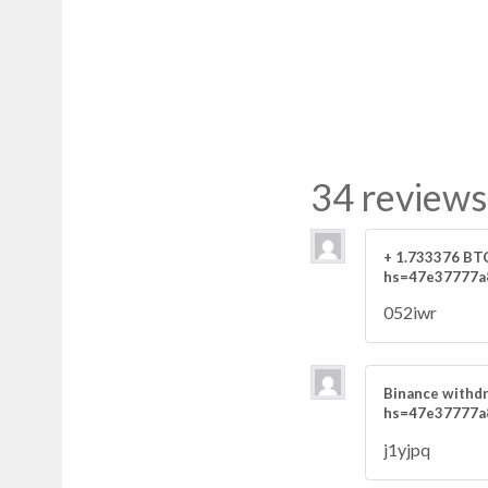
34 reviews
+ 1.733376 B
hs=47e37777a
052iwr
Binance withd
hs=47e37777a
j1yjpq