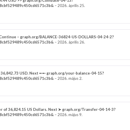
4.44 USD >> graph.org/Coinbase-04-13?
8cbf529489c450cd6571c3b&
–
2026. április 25.
.Continue – graph.org/BALANCE-36824-US-DOLLARS-04-24-2?
8cbf529489c450cd6571c3b&
–
2026. április 26.
s 36,842.73 USD. Next ➸➸ graph.org/your-balance-04-15?
8cbf529489c450cd6571c3b&
–
2026. május 2.
er of 36,824.15 US Dollars. Next ➤ graph.org/Transfer-04-14-3?
8cbf529489c450cd6571c3b&
–
2026. május 9.