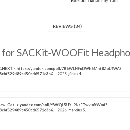
Bluetooth tartomány 10m.
REVIEWS (34)
 for
SACKit-WOOFit Headphon
TC.NEXT – https://yandex.com/poll/7R6WLNFoDWh6Mnt8ZoUfWA?
8cbf529489c450cd6571c3b&
–
2025. június 4.
raw. Get -> yandex.com/poll/YWfQL5UYL9NrETwvu6fWmf?
8cbf529489c450cd6571c3b&
–
2026. március 5.