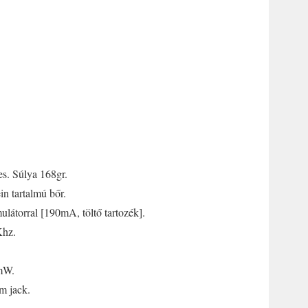
s. Súlya 168gr.
n tartalmú bőr.
mulátorral [190mA, töltő tartozék].
Khz.
mW.
m jack.