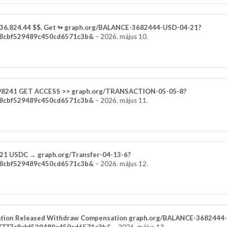
s 36,824.44 $$. Get ↬ graph.org/BALANCE-3682444-USD-04-21?
8cbf529489c450cd6571c3b&
–
2026. május 10.
98241 GET ACCESS >> graph.org/TRANSACTION-05-05-8?
8cbf529489c450cd6571c3b&
–
2026. május 11.
.21 USDC → graph.org/Transfer-04-13-6?
8cbf529489c450cd6571c3b&
–
2026. május 12.
ion Released Withdraw Compensation graph.org/BALANCE-3682444