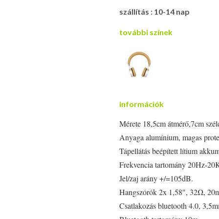
|
szállítás : 10-14 nap
fekete
quantity
további színek
információk
Mérete 18,5cm átmérő,7cm széle
Anyaga alumínium, magas protei
Tápellátás beépített lítium akku
Frekvencia tartomány 20Hz-20
Jel/zaj arány +/=105dB.
Hangszórók 2x 1,58″, 32Ω, 20
Csatlakozás bluetooth 4.0, 3,5m