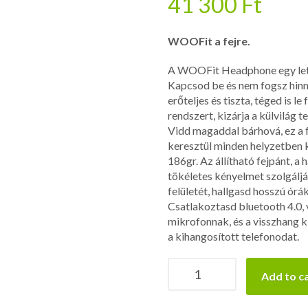
41 300
Ft
WOOFit a fejre.
A WOOFit Headphone egy leti
Kapcsod be és nem fogsz hin
erőteljes és tiszta, téged is 
rendszert, kizárja a külvilág t
Vidd magaddal bárhová, ez a f
keresztül minden helyzetben
186gr. Az állítható fejpánt, a 
tökéletes kényelmet szolgálják
felületét, hallgasd hosszú órá
Csatlakoztasd bluetooth 4.0, 
mikrofonnak, és a visszhang k
a kihangosított telefonodat.
SACKit-
Add to c
WOOFit
Headphone