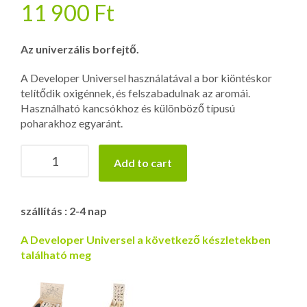
11 900
Ft
Az univerzális borfejtő.
A Developer Universel használatával a bor kiöntéskor
telítődik oxigénnek, és felszabadulnak az aromái.
Használható kancsókhoz és különböző típusú
poharakhoz egyaránt.
L'
Add to cart
Atelier
du
Vin
szállítás : 2-4 nap
-
Developer
A Developer Universel a következő készletekben
Universel
található meg
quantity