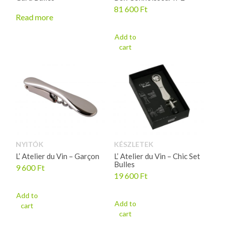
81 600
Ft
Read more
Add to
cart
NYITÓK
KÉSZLETEK
L’ Atelier du Vin – Garçon
L’ Atelier du Vin – Chic Set
Bulles
9 600
Ft
19 600
Ft
Add to
Add to
cart
cart