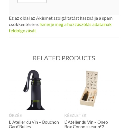
Ez az oldal az Akismet szolgáltatást használja a spam
csökkentésére.
Ismerje meg a hozzászólás adatainak
feldolgozását
.
RELATED PRODUCTS
ŐRZÉS
KÉSZLETEK
L’ Atelier du Vin – Bouchon
L’ Atelier du Vin – Oneo
Gard’Bulles
Box Connoisseur n°2