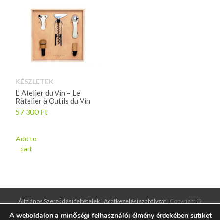
KÉSZLETEK
L’ Atelier du Vin – Le
Ràtelier à Outils du Vin
57 300
Ft
Add to
cart
Általános Szerződési feltételek
|
Adatkezelési szabályzat
| Copyright ©
2016
designgrund.hu
|
illiumdesign.hu
A weboldalon a minőségi felhasználói élmény érdekében sütiket