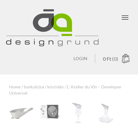
Toggl
navig
LOGIN
0
Ft
(0)
Home
/
borkultúra
/
kóstolás
/ L’ Atelier du Vin – Developer
Universel