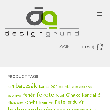
Toggl
navig
LOGIN
0
Ft
(0)
PRODUCT TAGS
babzsák
bor
barna
acél
bornyitó
cube click clock
fekete
fehér
kandalló
Gingko
esernyő
fotel
l' atelier du vin
konyha
króm
kék
kihangosító
lakberendezés