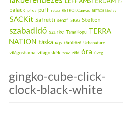
LEFF AMSTERDAM
lila
palack
puff
piros
retap
RETROit Canvas
RETROit Medley
SACKit
Safretti
Stelton
senz°
SIGG
szabadidő
TERRA
szürke
TamaKopu
NATION
táska
Urbanature
törülköző
tölgy
óra
világoskék
világosbarna
üveg
zöld
zene
gingko-cube-click-
clock-black-white