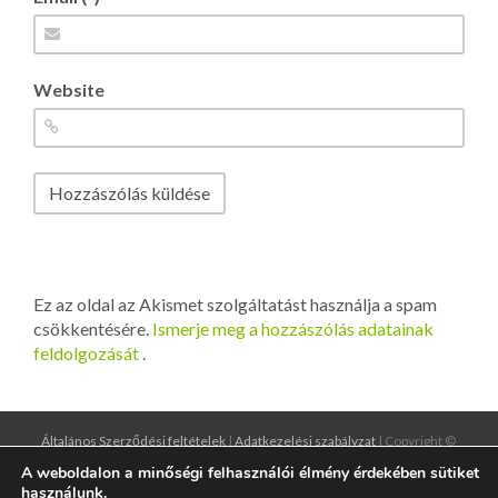
Website
Ez az oldal az Akismet szolgáltatást használja a spam
csökkentésére.
Ismerje meg a hozzászólás adatainak
feldolgozását
.
Általános Szerződési feltételek
|
Adatkezelési szabályzat
| Copyright ©
2016
designgrund.hu
|
illiumdesign.hu
A weboldalon a minőségi felhasználói élmény érdekében sütiket
használunk.