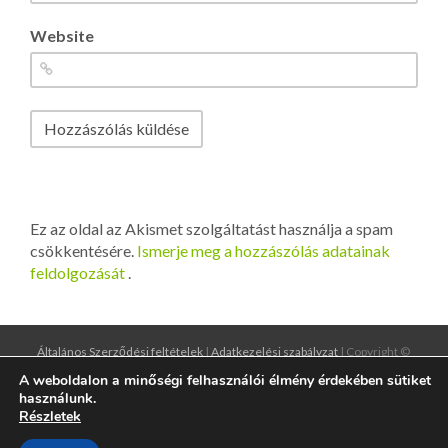
Website
Ez az oldal az Akismet szolgáltatást használja a spam
csökkentésére.
Ismerje meg a hozzászólás adatainak
feldolgozását
.
Általános Szerződési feltételek
|
Adatkezelési szabályzat
| Copyright ©
2016
designgrund.hu
|
illiumdesign.hu
A weboldalon a minőségi felhasználói élmény érdekében sütiket
használunk.
Részletek