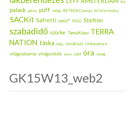
LEFF AMSTERDAM
lila
palack
puff
piros
retap
RETROit Canvas
RETROit Medley
SACKit
Safretti
Stelton
senz°
SIGG
szabadidő
TERRA
szürke
TamaKopu
NATION
táska
Urbanature
törülköző
tölgy
óra
világoskék
világosbarna
üveg
zöld
zene
GK15W13_web2