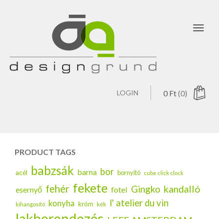
Toggl
navig
LOGIN
0
Ft
(0)
PRODUCT TAGS
babzsák
bor
barna
acél
bornyitó
cube click clock
fekete
fehér
kandalló
Gingko
esernyő
fotel
l' atelier du vin
konyha
króm
kék
kihangosító
lakberendezés