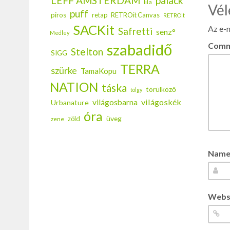
LEFF AMSTERDAM
palack
lila
Vél
puff
piros
retap
RETROit Canvas
RETROit
SACKit
Az e-m
Safretti
senz°
Medley
szabadidő
Comm
Stelton
SIGG
TERRA
szürke
TamaKopu
NATION
táska
törülköző
tölgy
világoskék
világosbarna
Urbanature
óra
üveg
zöld
zene
Name 
Webs