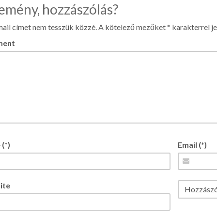
emény, hozzászólás?
ail címet nem tesszük közzé.
A kötelező mezőket
*
karakterrel je
ent
(*)
Email (*)
ite