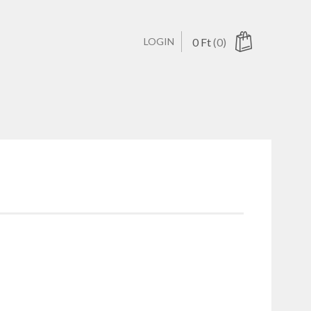
LOGIN
0
Ft
(0)
ucts in the cart.