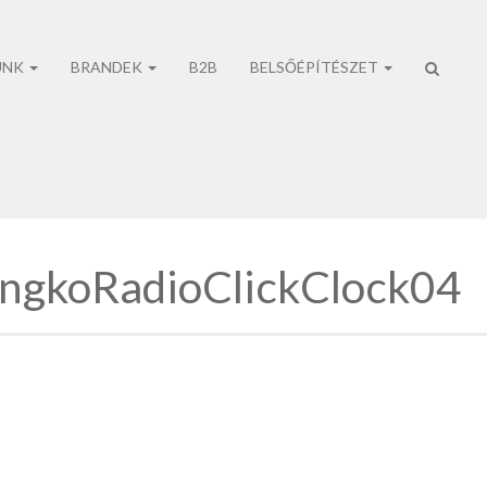
UNK
BRANDEK
B2B
BELSŐÉPÍTÉSZET
No prod
ngkoRadioClickClock04