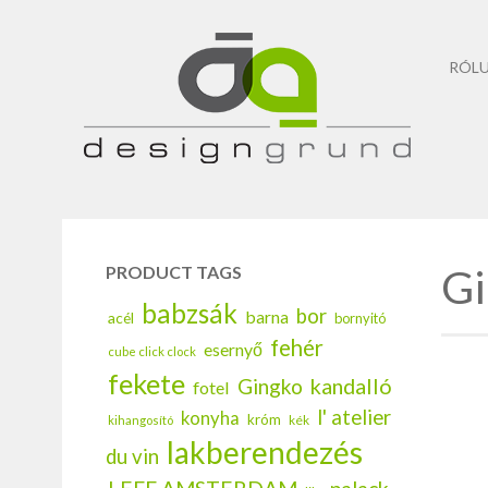
RÓL
Gi
PRODUCT TAGS
babzsák
bor
barna
acél
bornyitó
fehér
esernyő
cube click clock
fekete
kandalló
Gingko
fotel
l' atelier
konyha
króm
kék
kihangosító
lakberendezés
du vin