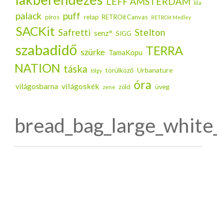
LEFF AMSTERDAM
lila
palack
puff
piros
retap
RETROit Canvas
RETROit Medley
SACKit
Safretti
Stelton
senz°
SIGG
szabadidő
TERRA
szürke
TamaKopu
NATION
táska
Urbanature
törülköző
tölgy
óra
világoskék
világosbarna
üveg
zöld
zene
bread_bag_large_white