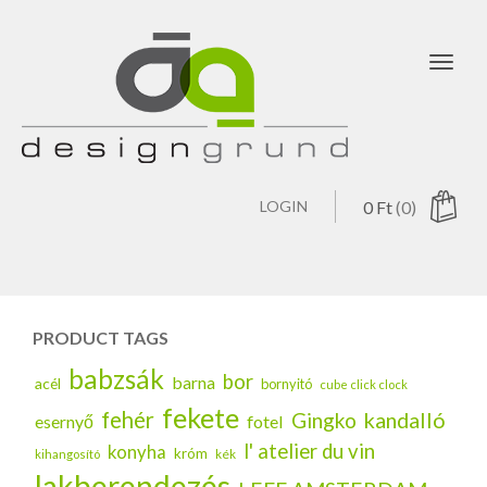
Toggl
navig
LOGIN
0
Ft
(0)
PRODUCT TAGS
babzsák
bor
barna
acél
bornyitó
cube click clock
fekete
fehér
kandalló
Gingko
esernyő
fotel
l' atelier du vin
konyha
króm
kék
kihangosító
lakberendezés