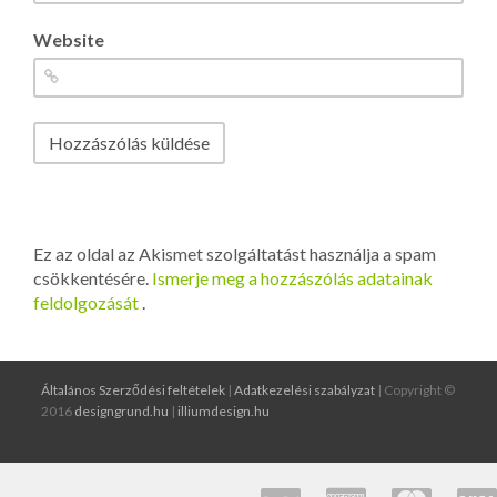
Website
Ez az oldal az Akismet szolgáltatást használja a spam
csökkentésére.
Ismerje meg a hozzászólás adatainak
feldolgozását
.
Általános Szerződési feltételek
|
Adatkezelési szabályzat
| Copyright ©
2016
designgrund.hu
|
illiumdesign.hu