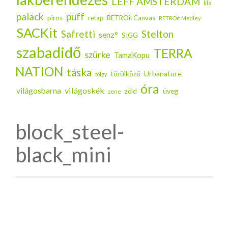
LEFF AMSTERDAM
lila
palack
puff
piros
retap
RETROit Canvas
RETROit Medley
SACKit
Safretti
Stelton
senz°
SIGG
szabadidő
TERRA
szürke
TamaKopu
NATION
táska
Urbanature
törülköző
tölgy
óra
világoskék
világosbarna
üveg
zöld
zene
block_steel-
black_mini