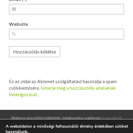
Website
Ez az oldal az Akismet szolgáltatást használja a spam
csökkentésére.
Ismerje meg a hozzászólás adatainak
feldolgozását
.
Általános Szerződési feltételek
|
Adatkezelési szabályzat
| Copyright ©
2016
designgrund.hu
|
illiumdesign.hu
A weboldalon a minőségi felhasználói élmény érdekében sütiket
használunk.