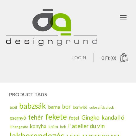
Toggl
navig
LOGIN
0
Ft
(0)
PRODUCT TAGS
babzsák
bor
barna
acél
bornyitó
cube click clock
fekete
fehér
kandalló
Gingko
esernyő
fotel
l' atelier du vin
konyha
króm
kék
kihangosító
lakberendezés