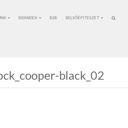
UNK
BRANDEK
B2B
BELSŐÉPÍTÉSZET
No prod
ock_cooper-black_02