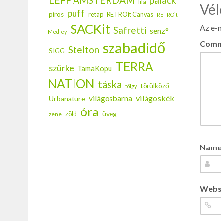
LEFF AMSTERDAM
palack
lila
Vél
puff
piros
retap
RETROit Canvas
RETROit
SACKit
Az e-m
Safretti
senz°
Medley
szabadidő
Comm
Stelton
SIGG
TERRA
szürke
TamaKopu
NATION
táska
törülköző
tölgy
világoskék
világosbarna
Urbanature
óra
üveg
zöld
zene
Name 
Webs