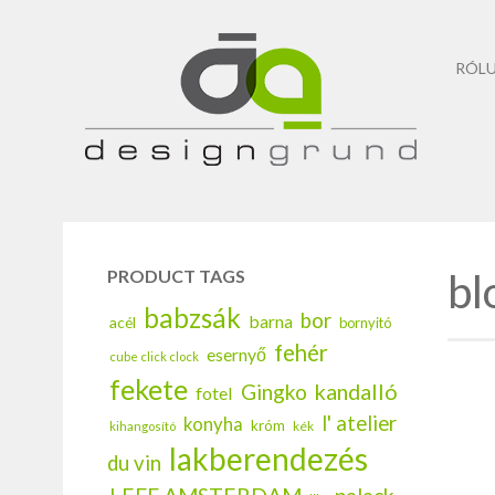
RÓL
bl
PRODUCT TAGS
babzsák
bor
barna
acél
bornyitó
fehér
esernyő
cube click clock
fekete
kandalló
Gingko
fotel
l' atelier
konyha
króm
kék
kihangosító
lakberendezés
du vin