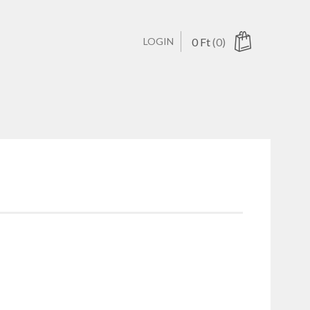
LOGIN
0
Ft
(0)
ucts in the cart.