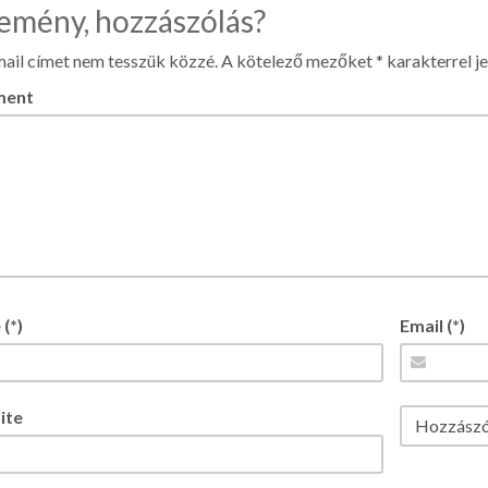
emény, hozzászólás?
ail címet nem tesszük közzé.
A kötelező mezőket
*
karakterrel je
ent
(*)
Email (*)
ite