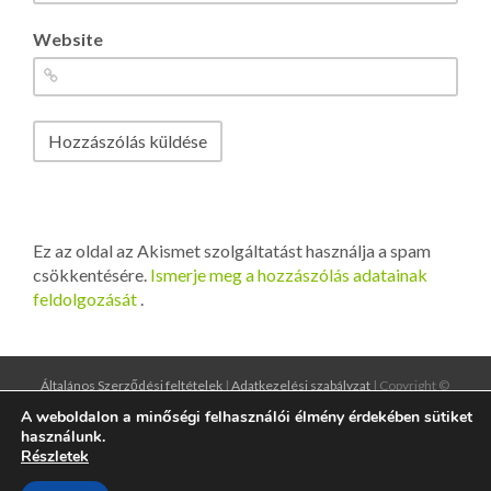
Website
Ez az oldal az Akismet szolgáltatást használja a spam
csökkentésére.
Ismerje meg a hozzászólás adatainak
feldolgozását
.
Általános Szerződési feltételek
|
Adatkezelési szabályzat
| Copyright ©
2016
designgrund.hu
|
illiumdesign.hu
A weboldalon a minőségi felhasználói élmény érdekében sütiket
használunk.
Részletek