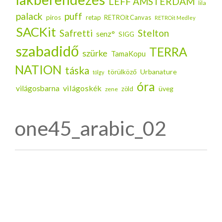
LEFF AMSTERDAM
lila
palack
puff
piros
retap
RETROit Canvas
RETROit Medley
SACKit
Safretti
Stelton
senz°
SIGG
szabadidő
TERRA
szürke
TamaKopu
NATION
táska
Urbanature
törülköző
tölgy
óra
világoskék
világosbarna
üveg
zöld
zene
one45_arabic_02