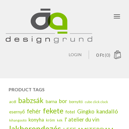
Toggl
navig
LOGIN
0
Ft
(0)
PRODUCT TAGS
babzsák
bor
barna
acél
bornyitó
cube click clock
fekete
fehér
kandalló
Gingko
esernyő
fotel
l' atelier du vin
konyha
króm
kék
kihangosító
lakberendezés