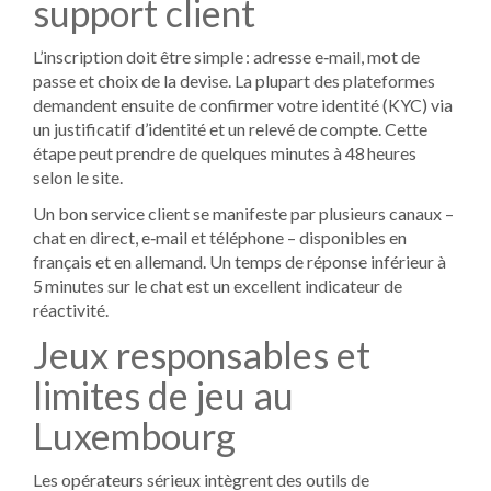
support client
L’inscription doit être simple : adresse e‑mail, mot de
passe et choix de la devise. La plupart des plateformes
demandent ensuite de confirmer votre identité (KYC) via
un justificatif d’identité et un relevé de compte. Cette
étape peut prendre de quelques minutes à 48 heures
selon le site.
Un bon service client se manifeste par plusieurs canaux –
chat en direct, e‑mail et téléphone – disponibles en
français et en allemand. Un temps de réponse inférieur à
5 minutes sur le chat est un excellent indicateur de
réactivité.
Jeux responsables et
limites de jeu au
Luxembourg
Les opérateurs sérieux intègrent des outils de