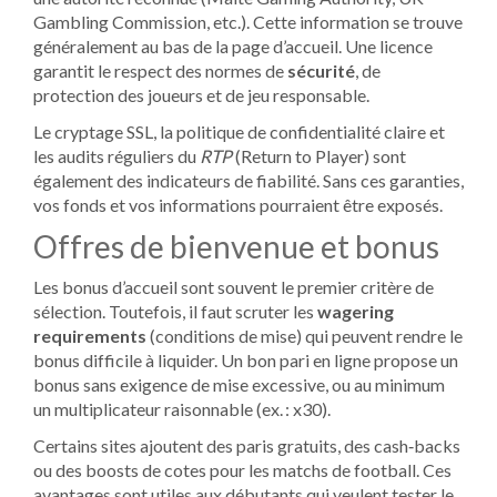
Gambling Commission, etc.). Cette information se trouve
généralement au bas de la page d’accueil. Une licence
garantit le respect des normes de
sécurité
, de
protection des joueurs et de jeu responsable.
Le cryptage SSL, la politique de confidentialité claire et
les audits réguliers du
RTP
(Return to Player) sont
également des indicateurs de fiabilité. Sans ces garanties,
vos fonds et vos informations pourraient être exposés.
Offres de bienvenue et bonus
Les bonus d’accueil sont souvent le premier critère de
sélection. Toutefois, il faut scruter les
wagering
requirements
(conditions de mise) qui peuvent rendre le
bonus difficile à liquider. Un bon pari en ligne propose un
bonus sans exigence de mise excessive, ou au minimum
un multiplicateur raisonnable (ex. : x30).
Certains sites ajoutent des paris gratuits, des cash‑backs
ou des boosts de cotes pour les matchs de football. Ces
avantages sont utiles aux débutants qui veulent tester le