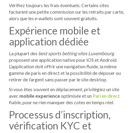
Vérifiez toujours les frais éventuels. Certains sites
facturent une petite commission sur les retraits par carte,
alors que les e‑wallets sont souvent gratuits.
Expérience mobile et
application dédiée
La plupart des
best sports betting sites Luxembourg
proposent une application native pour iOS et Android.
L’application doit offrir une navigation fluide, la même
gamme de paris en direct et la possibilité de déposer ou
retirer de l’argent sans passer par le site desktop.
Si vous êtes souvent en déplacement, privilégiez un site
avec
mobile experience
optimisée et un
Pari en direct
fiable, pour ne rien manquer des cotes en temps réel.
Processus d’inscription,
vérification KYC et